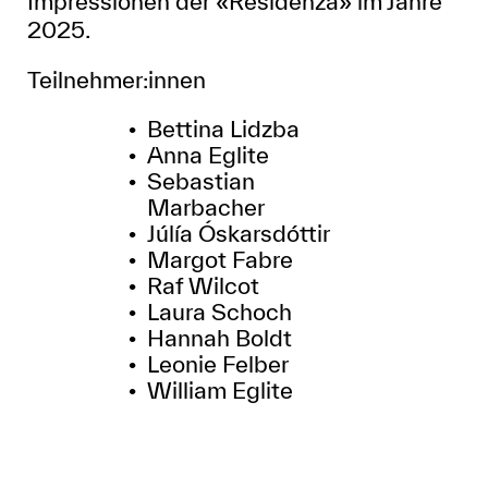
Impressionen der «Residenza» im Jahre
2025.
Teilnehmer:innen
Bettina Lidzba
Anna Eglite
Sebastian
Marbacher
Júlía Óskarsdóttir
Margot Fabre
Raf Wilcot
Laura Schoch
Hannah Boldt
Leonie Felber
William Eglite