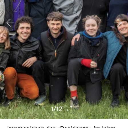
1
/
12