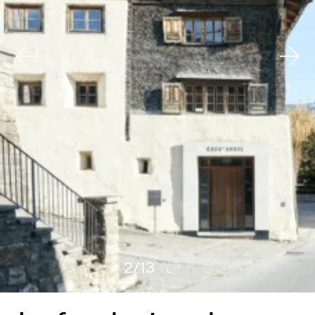
2
/
13