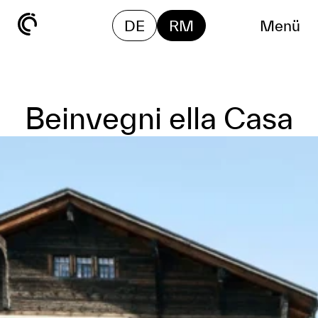
DE
RM
Menü
Beinvegni ella Casa
d’Angel