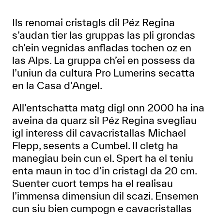
Ils renomai cristagls dil Péz Regina
s’audan tier las gruppas las pli grondas
ch’ein vegnidas anfladas tochen oz en
las Alps. La gruppa ch’ei en possess da
l’uniun da cultura Pro Lumerins secatta
en la Casa d’Angel.
All’entschatta matg digl onn 2000 ha ina
aveina da quarz sil Péz Regina svegliau
igl interess dil cavacristallas Michael
Flepp, sesents a Cumbel. Il cletg ha
manegiau bein cun el. Spert ha el teniu
enta maun in toc d’in cristagl da 20 cm.
Suenter cuort temps ha el realisau
l’immensa dimensiun dil scazi. Ensemen
cun siu bien cumpogn e cavacristallas