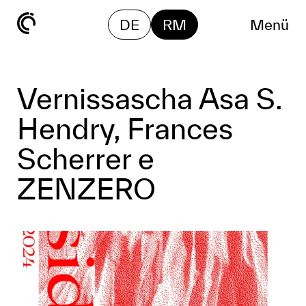
DE
RM
Menü
Vernissascha Asa S.
Hendry, Frances
Scherrer e
ZENZERO