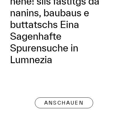
hehe! sils fastitgs da
nanins, baubaus e
buttatschs Eina
Sagenhafte
Spurensuche in
Lumnezia
ANSCHAUEN