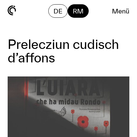
DE
RM
Menü
Prelecziun cudisch
d’affons